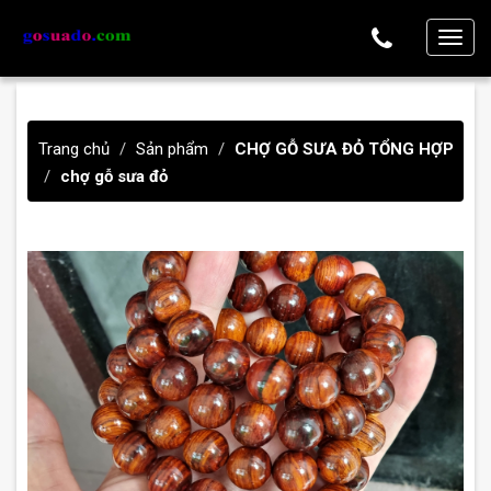
T
o
g
g
Trang chủ
Sản phẩm
CHỢ GỖ SƯA ĐỎ TỔNG HỢP
l
chợ gỗ sưa đỏ
e
n
a
v
i
g
a
t
i
o
n