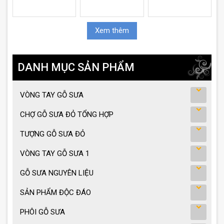
Xem thêm
DANH MỤC SẢN PHẨM
VÒNG TAY GỖ SƯA
CHỢ GỖ SƯA ĐỎ TỔNG HỢP
TƯỢNG GỖ SƯA ĐỎ
VÒNG TAY GỖ SƯA 1
GỖ SƯA NGUYÊN LIỆU
SẢN PHẨM ĐỘC ĐÁO
PHÔI GỖ SƯA