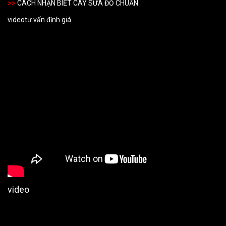
>>
CÁCH NHẬN BIẾT CÂY SƯA ĐỎ CHUẨN
video
tư vấn đị
nh giá
video