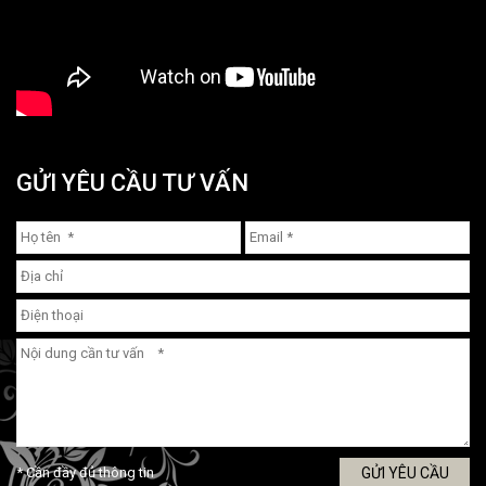
GỬI YÊU CẦU TƯ VẤN
* Cần đầy đủ thông tin