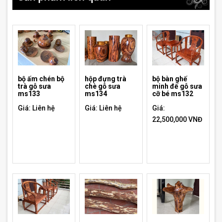
bộ ấm chén bộ
hộp đựng trà
bộ bàn ghế
trà gỗ sưa
chè gỗ sưa
minh đế gỗ sưa
ms133
ms134
cỡ bé ms132
Giá: Liên hệ
Giá: Liên hệ
Giá:
22,500,000 VNĐ