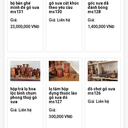
bộ bàn ghế
gô sưa cắt khúc
gốc sưa đã
minh đế gỗ sưa
theo yêu cầu
đánh bóng
ms131
ms130
ms128
Giá:
Giá: Liên hệ
Giá:
23,000,000 VNĐ
1,400,000 VNĐ
hộp trà lọ hoa
lọ tăm hộp
đồ chơi gỗ sưa
lộc bình chum
đựng thuốc lào
ms126
phong thuỷ gỗ
gỗ sưa đỏ
Giá: Liên hệ
sưa
ms127
Giá: Liên hệ
Giá:
300,000 VNĐ