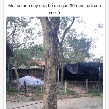
Một số ảnh cây sưa bố mẹ gần 30 năm tuổi của
cơ sở