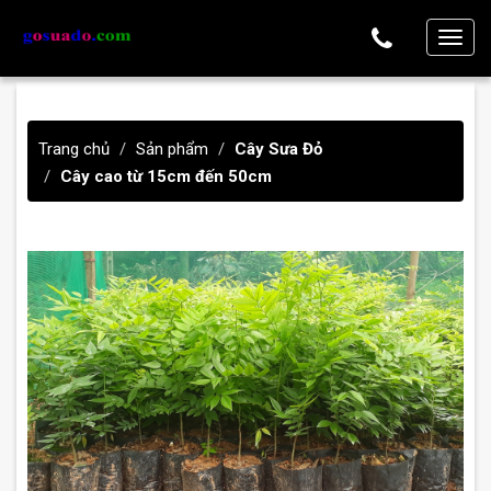
T
o
g
g
Trang chủ
Sản phẩm
Cây Sưa Đỏ
l
Cây cao từ 15cm đến 50cm
e
n
a
v
i
g
a
t
i
o
n