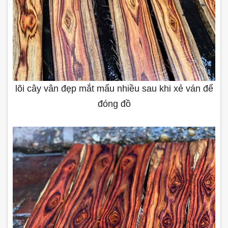
lõi cây vân đẹp mắt mấu nhiều sau khi xẻ ván để
đóng đồ