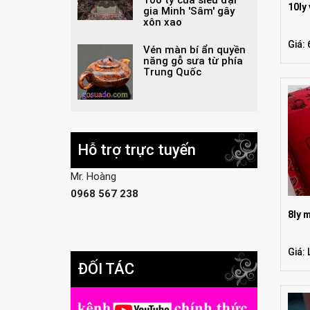
10ly
gia Minh 'Sâm' gây
xôn xao
Giá:
Vén màn bí ẩn quyền
năng gỗ sưa từ phía
Trung Quốc
Hỗ trợ trực tuyến
Mr. Hoàng
0968 567 238
8ly 
Giá: 
ĐỐI TÁC