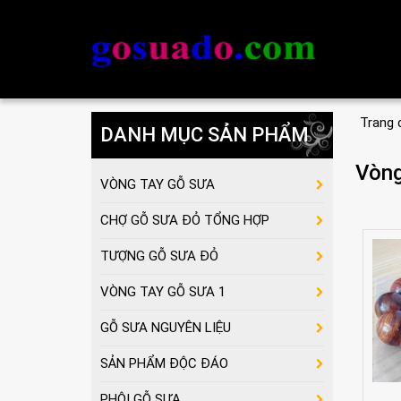
Trang 
DANH MỤC SẢN PHẨM
Vòng
VÒNG TAY GỖ SƯA
CHỢ GỖ SƯA ĐỎ TỔNG HỢP
TƯỢNG GỖ SƯA ĐỎ
VÒNG TAY GỖ SƯA 1
GỖ SƯA NGUYÊN LIỆU
SẢN PHẨM ĐỘC ĐÁO
PHÔI GỖ SƯA