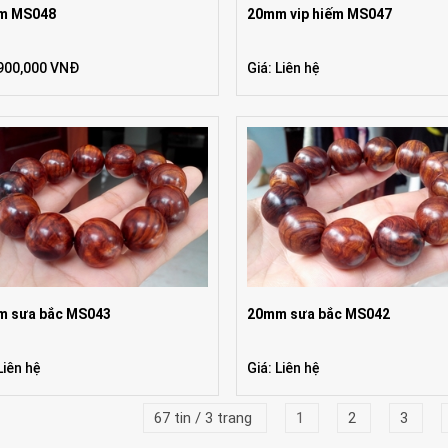
m MS048
20mm vip hiếm MS047
 900,000 VNĐ
Giá: Liên hệ
m sưa bắc MS043
20mm sưa bắc MS042
Liên hệ
Giá: Liên hệ
67 tin / 3 trang
1
2
3