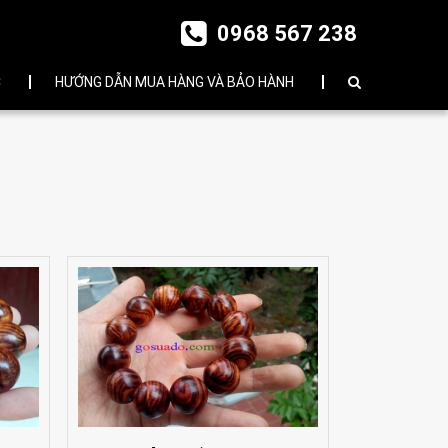
0968 567 238
C
HƯỚNG DẪN MUA HÀNG VÀ BẢO HÀNH