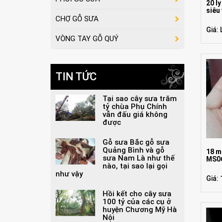
20 l
siêu
CHỢ GỖ SƯA
Giá: 
VÒNG TAY GỖ QUÝ
TIN TỨC
Tại sao cây sưa trăm
tỷ chùa Phụ Chính
vẫn đấu giá không
được
Gỗ sưa Bắc gỗ sưa
Quảng Bình và gỗ
18 m
sưa Nam Là như thế
MS0
nào, tại sao lại gọi
như vậy
Giá:
Hồi kết cho cây sưa
100 tỷ của các cụ ở
huyện Chương Mỹ Hà
Nội