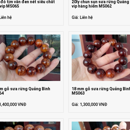
y đỏ tịm vân đen nét siêu chất
20ly chun sụn sưa rừng Quảng
 vip MS065
vip hàng hiếm MS062
Liên hệ
Giá: Liên hệ
m gỗ sưa rừng Quảng Bình
18 mm gỗ sưa rừng Quảng Bìn
64
MS063
 1,400,000 VNĐ
Giá: 1,300,000 VNĐ