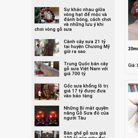
Sự khác nhau giữa
vòng hạt để mộc và
đánh bóng, cách chơi
và những lưu ý khi
chơi vòng gỗ sưa
Cành cây sưa 21 tỷ
tại huyện Chương Mỹ
20mm
giờ ra sao
Trung Quốc bán cây
Giá: 
gỗ sưa Việt Nam với
giá 700 tỷ
Gốc sưa khổng lồ trị
giá 17 tỷ được đưa
vào bảo tàng
Những Bí mật quyền
năng Gỗ Sưa đỏ của
người Tàu
Bàn ghế gỗ sưa giá
100 tỷ của siêu đại