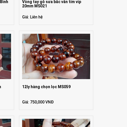
 Bình
Vòng tay gỗ sưa bắc vân tím vip
20mm MS021
Giá: Liên hệ
h
12ly hàng chọn lọc MS059
Giá: 750,000 VNĐ