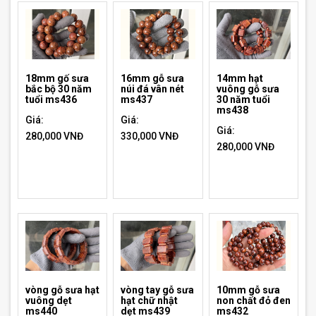
18mm gố sưa
16mm gỗ sưa
14mm hạt
bắc bộ 30 năm
núi đá vân nét
vuông gỗ sưa
tuổi ms436
ms437
30 năm tuổi
ms438
Giá:
Giá:
Giá:
280,000 VNĐ
330,000 VNĐ
280,000 VNĐ
vòng gỗ sưa hạt
vòng tay gỗ sưa
10mm gỗ sưa
vuông dẹt
hạt chữ nhật
non chất đỏ đen
ms440
dẹt ms439
ms432