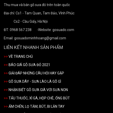
Thu mua và bán gỗ sưa đỏ trên toàn quốc
Địa chỉ: Cs1 - Tam Quan, Tam Đảo, Vĩnh Phúc
Cs2 - Cầu Giấy, Hà Nội
ĐT: 0968 567 238 -
Website: gosuado.com
Email: gosuadominhhoang@gmail.com
LIÊN KẾT NHANH SẢN PHẨM
>>
VỀ TRANG CHỦ
>>
BÁO GIÁ GỖ SƯA ĐỎ 2021
>>
GIẢI ĐÁP NHỮNG CÂU HỎI HAY GẶP
>>
GỖ SƯA DÂY - SƯA LÀO LÀ GỖ GÌ
>>
NHẬN BIẾT GỖ SƯA GIÀ VỚI SƯA NON
>>
TẨU THUỐC, XÌ GÀ, HỘP CHÈ, ỐNG BÚT
>>
ẤM CHÉN, LỌ TĂM, BÚT, BI LĂN TAY