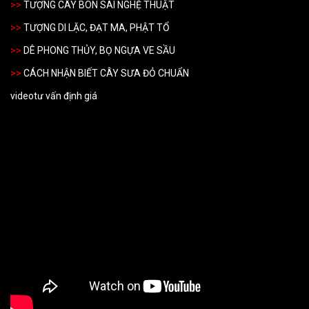
>>
TƯỢNG CÂY BON SAI NGHỆ THUẬT
>>
TƯỢNG DI LẶC, ĐẠT MA, PHẬT TỔ
>>
DÊ PHONG THỦY, BỌ NGỰA VE SẦU
>>
CÁCH NHẬN BIẾT CÂY SƯA ĐỎ CHUẨN
video
tư vấn đị
nh giá