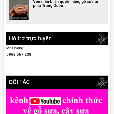
Vén màn bí ẩn quyền năng gỗ sưa từ
phía Trung Quốc
Hỗ trợ trực tuyến
Mr. Hoàng
0968 567 238
ĐỐI TÁC