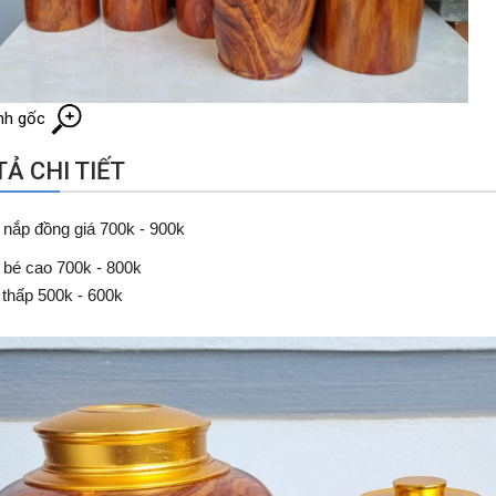
nh gốc
Ả CHI TIẾT
à nắp đồng giá 700k - 900k
à bé cao 700k - 800k
 thấp 500k - 600k