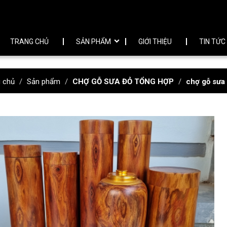
TRANG CHỦ
SẢN PHẨM
GIỚI THIỆU
TIN TỨC
g chủ
Sản phẩm
CHỢ GỖ SƯA ĐỎ TỔNG HỢP
chợ gỗ sưa