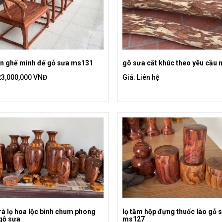
àn ghế minh đế gỗ sưa ms131
gô sưa cắt khúc theo yêu cầu
23,000,000 VNĐ
Giá: Liên hệ
rà lọ hoa lộc bình chum phong
lọ tăm hộp đựng thuốc lào gỗ 
gỗ sưa
ms127