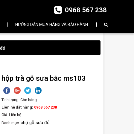
0968 567 238
HƯỚNG DẪN MUA HÀNG VÀ BẢO HÀNH
 đỏ
hộp trà gỗ sưa bắc ms103
Tình trạng:
Còn hàng
Liên hệ đặt hàng:
0968 567 238
Giá: Liên hệ
chợ gỗ sưa đỏ
Danh mục:
.