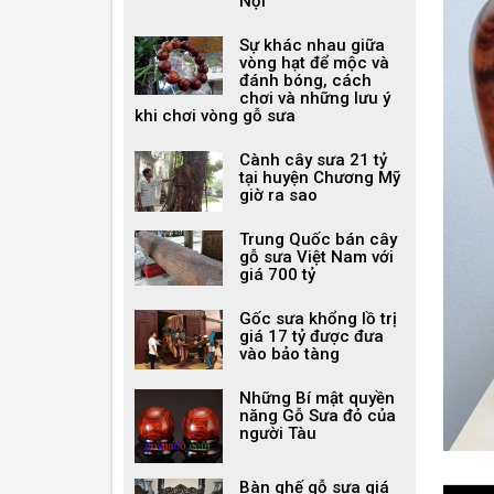
Nội
Sự khác nhau giữa
vòng hạt để mộc và
đánh bóng, cách
chơi và những lưu ý
khi chơi vòng gỗ sưa
Cành cây sưa 21 tỷ
tại huyện Chương Mỹ
giờ ra sao
Trung Quốc bán cây
gỗ sưa Việt Nam với
giá 700 tỷ
Gốc sưa khổng lồ trị
giá 17 tỷ được đưa
vào bảo tàng
Những Bí mật quyền
năng Gỗ Sưa đỏ của
người Tàu
Bàn ghế gỗ sưa giá