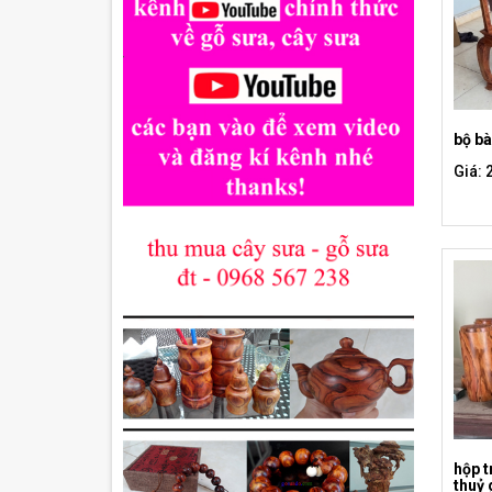
bộ b
Giá: 
hộp t
thuỷ 