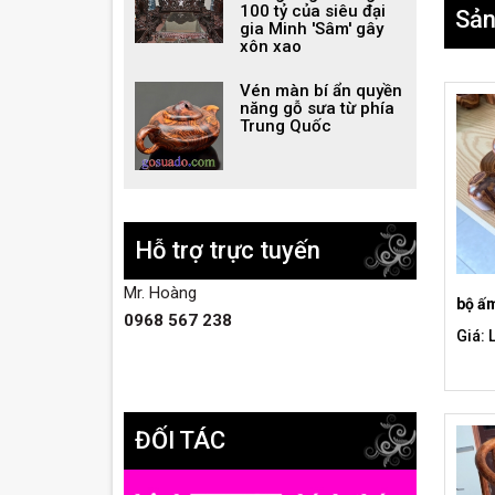
100 tỷ của siêu đại
Sản
gia Minh 'Sâm' gây
xôn xao
Vén màn bí ẩn quyền
năng gỗ sưa từ phía
Trung Quốc
Hỗ trợ trực tuyến
Mr. Hoàng
bộ ấ
0968 567 238
Giá: 
ĐỐI TÁC