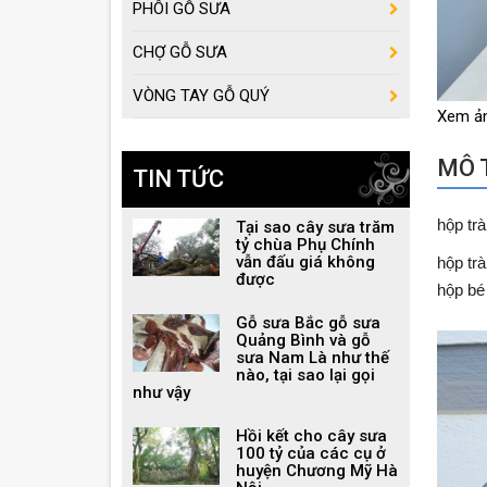
PHÔI GỖ SƯA
CHỢ GỖ SƯA
VÒNG TAY GỖ QUÝ
Xem ả
MÔ T
TIN TỨC
hộp tr
Tại sao cây sưa trăm
tỷ chùa Phụ Chính
vẫn đấu giá không
hộp tr
được
hộp bé
Gỗ sưa Bắc gỗ sưa
Quảng Bình và gỗ
sưa Nam Là như thế
nào, tại sao lại gọi
như vậy
Hồi kết cho cây sưa
100 tỷ của các cụ ở
huyện Chương Mỹ Hà