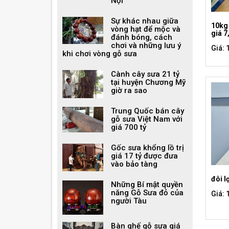
Nội
Sự khác nhau giữa
10kg 
vòng hạt để mộc và
giá 7
đánh bóng, cách
chơi và những lưu ý
Giá: 
khi chơi vòng gỗ sưa
Cành cây sưa 21 tỷ
tại huyện Chương Mỹ
giờ ra sao
Trung Quốc bán cây
gỗ sưa Việt Nam với
giá 700 tỷ
Gốc sưa khổng lồ trị
giá 17 tỷ được đưa
vào bảo tàng
đôi l
Những Bí mật quyền
năng Gỗ Sưa đỏ của
Giá: 
người Tàu
Bàn ghế gỗ sưa giá