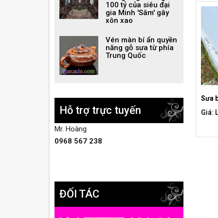
100 tỷ của siêu đại
gia Minh 'Sâm' gây
xôn xao
Vén màn bí ẩn quyền
năng gỗ sưa từ phía
Trung Quốc
Sưa 
Hỗ trợ trực tuyến
Giá: 
Mr. Hoàng
0968 567 238
ĐỐI TÁC