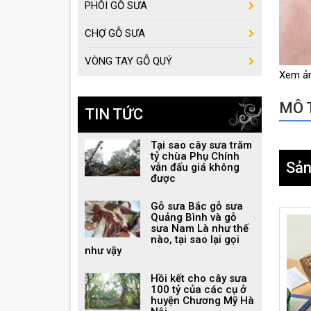
PHÔI GỖ SƯA
CHỢ GỖ SƯA
VÒNG TAY GỖ QUÝ
Xem ả
MÔ T
TIN TỨC
Tại sao cây sưa trăm
tỷ chùa Phụ Chính
Sản
vẫn đấu giá không
được
Gỗ sưa Bắc gỗ sưa
Quảng Bình và gỗ
sưa Nam Là như thế
nào, tại sao lại gọi
như vậy
Hồi kết cho cây sưa
100 tỷ của các cụ ở
huyện Chương Mỹ Hà