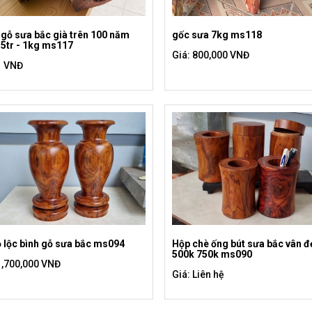
gỗ sưa bắc già trên 100 năm
gốc sưa 7kg ms118
,5tr - 1kg ms117
Giá: 800,000 VNĐ
1 VNĐ
Hộp chè ống bút sưa bắc vân đ
ọ lộc bình gỗ sưa bắc ms094
500k 750k ms090
1,700,000 VNĐ
Giá: Liên hệ